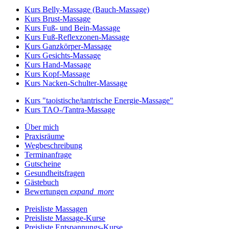
Kurs Belly-Massage (Bauch-Massage)
Kurs Brust-Massage
Kurs Fuß- und Bein-Massage
Kurs Fuß-Reflexzonen-Massage
Kurs Ganzkörper-Massage
Kurs Gesichts-Massage
Kurs Hand-Massage
Kurs Kopf-Massage
Kurs Nacken-Schulter-Massage
Kurs "taoistische/tantrische Energie-Massage"
Kurs TAO-/Tantra-Massage
Über mich
Praxisräume
Wegbeschreibung
Terminanfrage
Gutscheine
Gesundheitsfragen
Gästebuch
Bewertungen
expand_more
Preisliste Massagen
Preisliste Massage-Kurse
Preisliste Entspannungs-Kurse