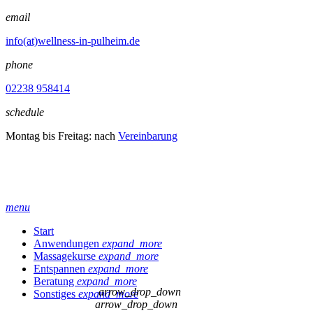
email
info(at)wellness-in-pulheim.de
phone
02238 958414
schedule
Montag bis Freitag: nach
Vereinbarung
menu
Start
Anwendungen
expand_more
Massagekurse
expand_more
Entspannen
expand_more
Beratung
expand_more
arrow_drop_down
Sonstiges
expand_more
arrow_drop_down