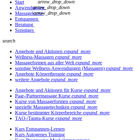
arrow_drop_down
Start
arrow_drop_down
Anwendungen
arrow_drop_down
Massagekurse
Entspannen
Beratung
Sonstiges
search
Angebote und Aktionen
expand_more
Wellness-Massagen
expand_more
Massageformen aus aller Welt
expand_more
sonstige Wellness-Anwendungen (Massagen)
expand_more
Angebote Körpertherapie
expand_more
weitere Angebote
expand_more
Angebote und Aktionen für Kurse
expand_more
Paar-/Partnermassage Kurse
expand_more
Kurse von Massageformen
expand_more
spezielle Massagetechniken
expand_more
Kurse bestimmter Körperbereiche
expand_more
TAO-/Tantra-Kurse
expand_more
Kurs Entspannen-Lernen
Kurs Autogenes Training