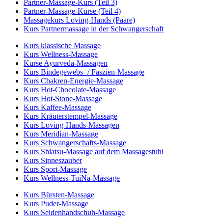
Partner-Massage-Kurs (Teil 3)
Partner-Massage-Kurse (Teil 4)
Massagekurs Loving-Hands (Paare)
Kurs Partnermassage in der Schwangerschaft
Kurs klassische Massage
Kurs Wellness-Massage
Kurse Ayurveda-Massagen
Kurs Bindegewebs- / Faszien-Massage
Kurs Chakren-Energie-Massage
Kurs Hot-Chocolate-Massage
Kurs Hot-Stone-Massage
Kurs Kaffee-Massage
Kurs Kräuterstempel-Massage
Kurs Loving-Hands-Massagen
Kurs Meridian-Massage
Kurs Schwangerschafts-Massage
Kurs Shiatsu-Massage auf dem Massagestuhl
Kurs Sinneszauber
Kurs Sport-Massage
Kurs Wellness-TuiNa-Massage
Kurs Bürsten-Massage
Kurs Puder-Massage
Kurs Seidenhandschuh-Massage