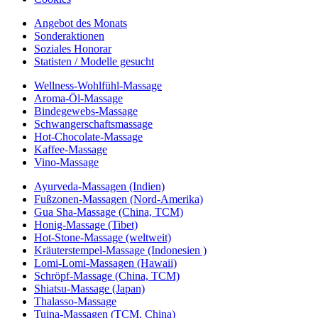
Angebot des Monats
Sonderaktionen
Soziales Honorar
Statisten / Modelle gesucht
Wellness-Wohlfühl-Massage
Aroma-Öl-Massage
Bindegewebs-Massage
Schwangerschaftsmassage
Hot-Chocolate-Massage
Kaffee-Massage
Vino-Massage
Ayurveda-Massagen (Indien)
Fußzonen-Massagen (Nord-Amerika)
Gua Sha-Massage (China, TCM)
Honig-Massage (Tibet)
Hot-Stone-Massage (weltweit)
Kräuterstempel-Massage (Indonesien )
Lomi-Lomi-Massagen (Hawaii)
Schröpf-Massage (China, TCM)
Shiatsu-Massage (Japan)
Thalasso-Massage
Tuina-Massagen (TCM, China)